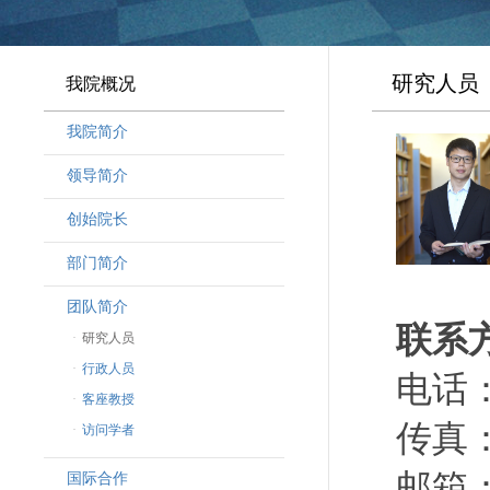
研究人员
我院概况
我院简介
领导简介
·
曾晓明党组书记
创始院长
·
奚劲松副院长
部门简介
·
韩晶磊副院长
·
周勇副院长
团队简介
联系
·
林勇新副院长
·
研究人员
·
行政人员
电话：（
·
客座教授
传真：（
·
访问学者
邮箱：wa
国际合作