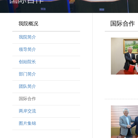
国际合作
我院概况
我院简介
领导简介
·
曾晓明党组书记
创始院长
·
奚劲松副院长
部门简介
·
韩晶磊副院长
·
周勇副院长
团队简介
·
林勇新副院长
·
研究人员
国际合作
·
行政人员
两岸交流
·
客座教授
·
访问学者
图片集锦