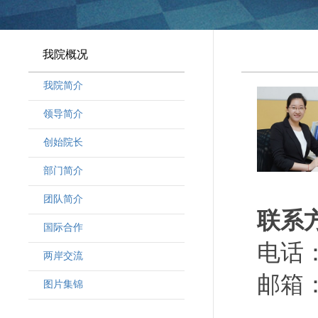
我院概况
我院简介
领导简介
·
曾晓明党组书记
创始院长
·
奚劲松副院长
部门简介
·
韩晶磊副院长
·
周勇副院长
团队简介
联系
·
林勇新副院长
·
研究人员
国际合作
·
行政人员
电话：0
两岸交流
·
客座教授
邮箱：h
·
访问学者
图片集锦