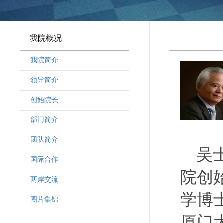
我院概况
我院简介
领导简介
·
曾晓明党组书记
创始院长
·
奚劲松副院长
部门简介
·
韩晶磊副院长
·
周勇副院长
团队简介
吴
·
林勇新副院长
·
研究人员
国际合作
·
行政人员
院创
两岸交流
·
客座教授
学博
·
访问学者
图片集锦
厦门