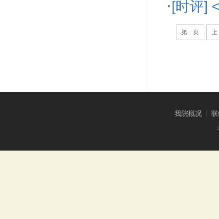
·
[时评
第一页
上
我院概况
|
联