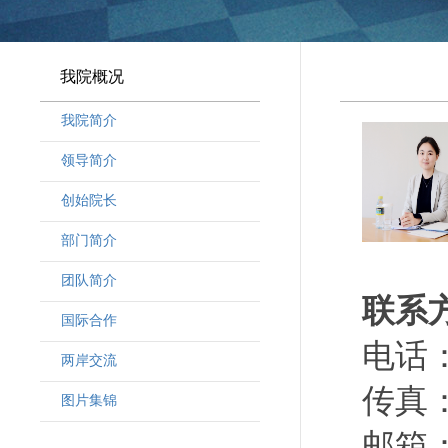
我院概况
我院简介
领导简介
·
曾晓明党组书记
创始院长
·
奚劲松副院长
部门简介
·
韩晶磊副院长
·
周勇副院长
团队简介
联系
·
林勇新副院长
·
研究人员
国际合作
·
行政人员
电话：（
两岸交流
·
客座教授
传真：（
·
访问学者
图片集锦
邮箱：y