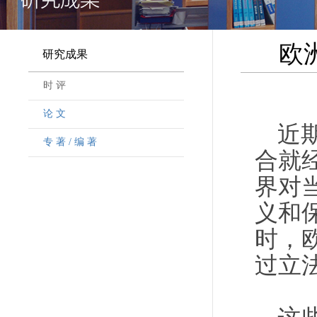
欧
研究成果
时 评
论 文
近
专 著 / 编 著
合就
界对
义和
时，
过立