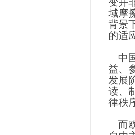
变并
域摩
背景
的适
中
益、
发展
读、
律秩
而