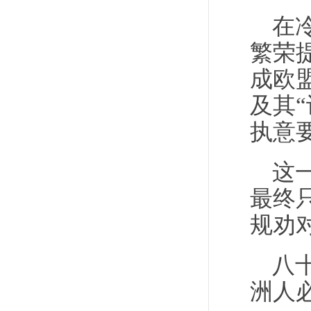
在
繁荣
成欧
及其
执意
这
最终
规劝
八
洲人