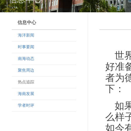
信息中心
海洋新闻
时事要闻
世
南海动态
好准
聚焦周边
者为
热点追踪
下：
海南发展
如
学者时评
么样
如今