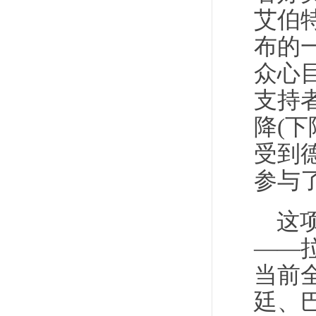
艾伯
布的
众心
支持
降(
受到
参与
这
——
当前
廷、