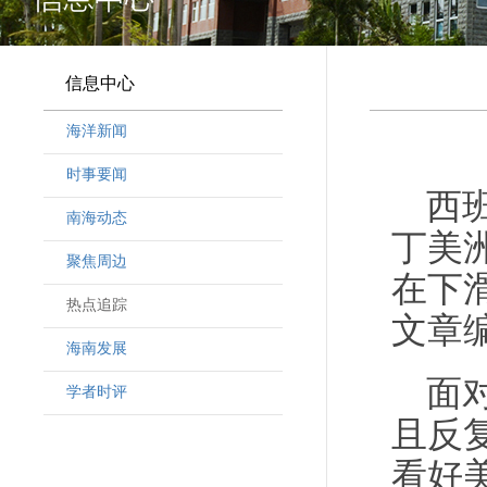
信息中心
海洋新闻
时事要闻
西
南海动态
丁美
聚焦周边
在下
热点追踪
文章
海南发展
面
学者时评
且反
看好