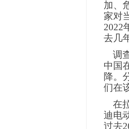
加、
家对
20
去几
调
中国
降。
们在
在
迪电
过去