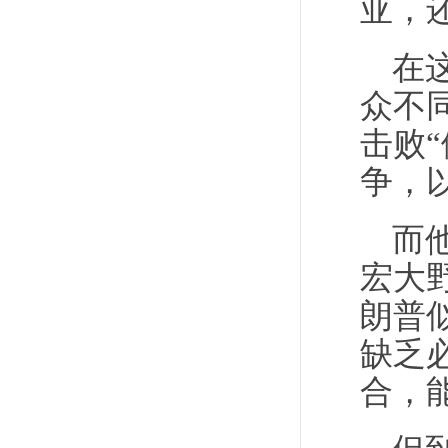
亚，
在
众不
击败
争，
而
宏大
朗普
缺乏
合，