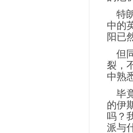
特
中的
阳已
但
裂，
中熟
毕
的伊
吗？
派与