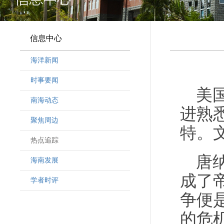
信息中心
海洋新闻
时事要闻
美
南海动态
进熟
聚焦周边
特。
热点追踪
唐
海南发展
成了
学者时评
争便
的危