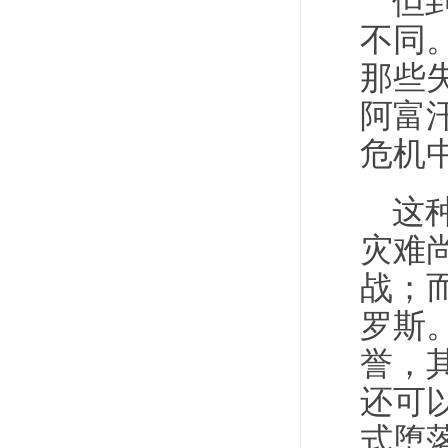
但
不同
那些
阿富
危机
这
灾难
战；
罗斯
誉，
还可
式堕