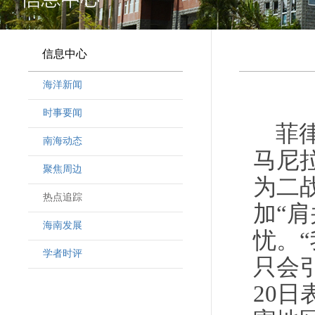
信息中心
海洋新闻
时事要闻
菲
南海动态
马尼
聚焦周边
为二
热点追踪
加“
海南发展
忧。
学者时评
只会
20