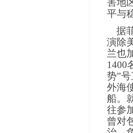
害地
平与
据
演除
兰也
140
势”
外海
船。
往参
曾对
治，