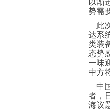
以渐
势需
此
达系
类装
态势
一味
中方
中
者，
海议