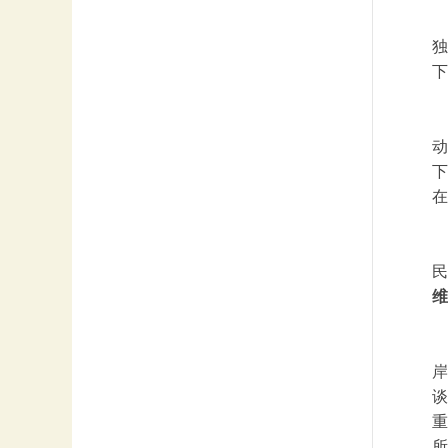
独
下
动
下
在
民
维
岸
谈
重
所