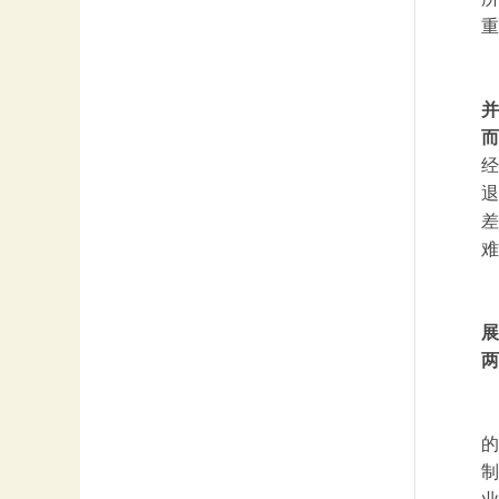
重
并
而
经
退
差
难
展
两
的
制