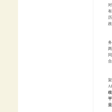
对
有
历
政
务
两
同
合
架
A
歧
平
呈