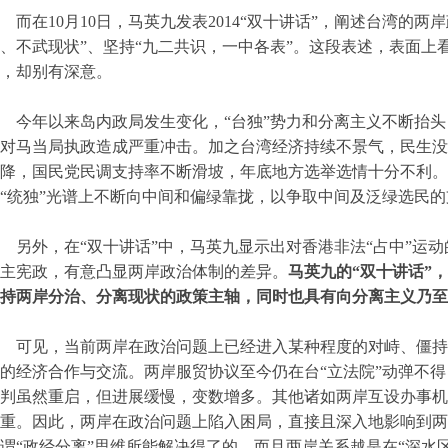
而在10月10日，马英九发表2014“双十讲话”，阐述台湾的
、不武现状”、坚持“九二共识，一中各表”。这段表述，表面上
，却别有深意。
今年以来岛内政局发生变化，“台独”势力和分离主义不断抬头
对马当局执政造成严重冲击。加之台湾经济持续不景气，民生没
降，国民党民调支持率不断滑坡，年底地方选举选情十分不利。
“统独”光谱上不断向中间和偏绿靠拢，以争取中间及泛绿选民的
另外，在“双十讲话”中，马英九显示出对香港非法“占中”运
主宪政，有意凸显两岸政治体制的差异。
马英九的“双十讲话”
持两岸分治、分离现状的政策主轴，同时也具有向分离主义乃至
可见，当前两岸在政治问题上已经进入某种程度的对峙、僵持
的经济合作与交流。两岸服贸协议至今仍在台“立法院”动弹不
判虽然重启，但进展缓慢，变数增多。其他诸如两岸互设办事机
重。因此，两岸在政治问题上陷入困局，直接且深入地影响到两
谓“政经分离”思维所能解决得了的。而且两岸关系越是在“深水