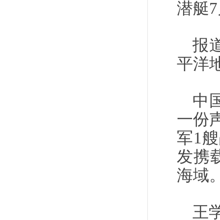
潜艇
报
平洋
中
一份声
军1
发携
海域。
王